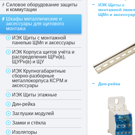
Силовое оборудование защиты
ИЭК Щиты с
и коммутации
монтажной пане
ЩМп и аксессуа
Шкафы металлические и
аксессуары для щитового
монтажа
ИЭК Щиты с монтажной
панелью ЩМп и аксессуары
ИЭК Корпуса щитов учёта и
распределения ЩРн(в),
ЩУРн(в) и ЩУ
ИЭК Крупногабаритные
сборно-разборные
металлокорпуса КСРМ и
Дин-рейка
аксессуары
ИЭК Щиты этажные
Дин-рейка
Заглушки модулей
Замки и стёкла
Изоляторы